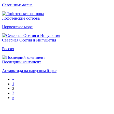
Сезон зима-весна
Лофотенские острова
Норвежское море
Северная Осетия и Ингушетия
Россия
Последний континент
Антарктида на парусном барке
«
1
2
3
»