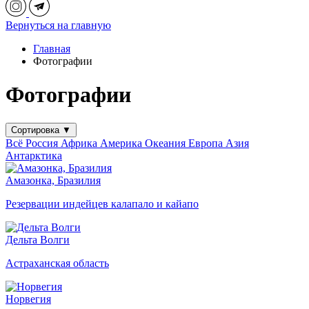
Вернуться на главную
Главная
Фотографии
Фотографии
Сортировка
▼
Всё
Россия
Африка
Америка
Океания
Европа
Азия
Антарктика
Амазонка, Бразилия
Резервации индейцев калапало и кайапо
Дельта Волги
Астраханская область
Норвегия